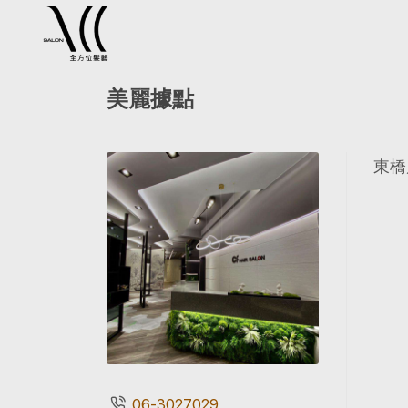
美麗據點
東橋
06-3027029