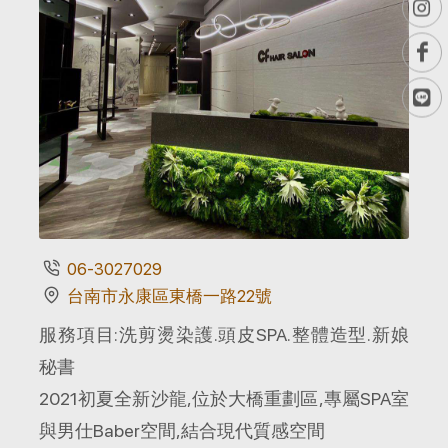
06-3027029
台南市永康區東橋一路22號
服務項目:洗剪燙染護.頭皮SPA.整體造型.新娘
秘書
2021初夏全新沙龍,位於大橋重劃區,專屬SPA室
與男仕Baber空間,結合現代質感空間