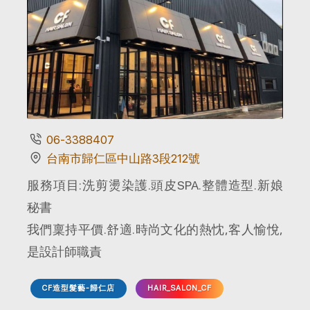
06-3388407
台南市歸仁區中山路3段212號
服務項目:洗剪燙染護.頭皮SPA.整體造型.新娘
秘書
我們稟持平價.舒適.時尚文化的熱忱,客人愉悅,
是設計師職責
CF造型髮藝-歸仁店
HAIR_SALON_CF