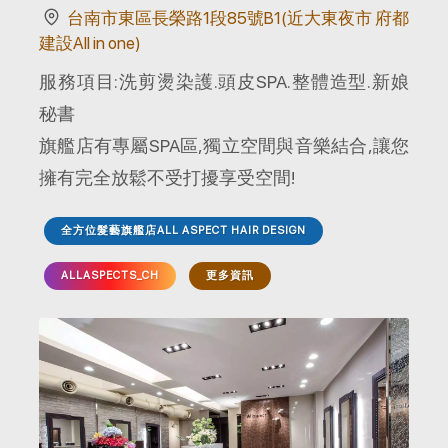
台南市東區長榮路1段85號B1(近大東夜市 府都
建設All in one)
服務項目:洗剪燙染護.頭皮SPA.整體造型.新娘
秘書
旗艦店有專屬SPA區,獨立空間與音樂結合,讓您
擁有完全放鬆不受打擾享受空間!
全方位髮藝旗艦店ALL ASPECT HAIR DESIGN
ALLASPECTS_CH
更多資訊