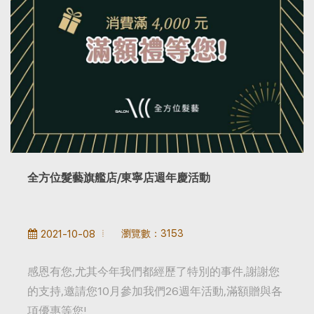
全方位髮藝旗艦店/東寧店週年慶活動
瀏覽數：3153
2021-10-08
感恩有您,尤其今年我們都經歷了特別的事件,謝謝您
的支持,邀請您10月參加我們26週年活動,滿額贈與各
項優惠等您!