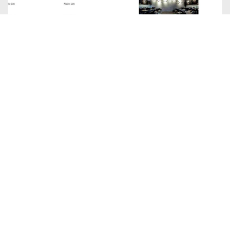
"旗艦店" 2021法國建築設計銅獎
瀏覽數：2758
2021-08-26
現代法式輕古典就是旗艦店最耀眼的風格,榮獲2021
法國Novum Award<流光幻影>銅獎,讓髮廊不再是髮
廊而是藝術雨技術結合,還沒來過的您,誠摯邀請
今日瀏覽