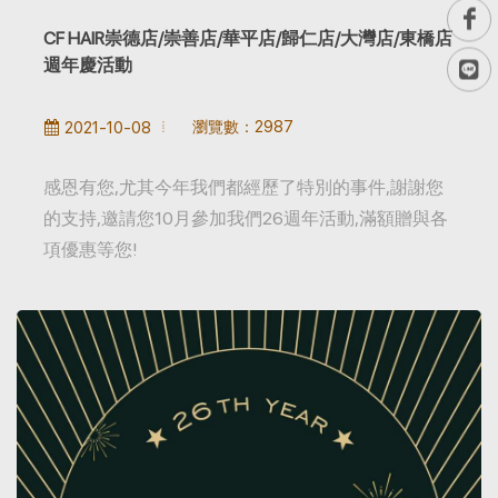
CF HAIR崇德店/崇善店/華平店/歸仁店/大灣店/東橋店
週年慶活動
瀏覽數：2987
2021-10-08
感恩有您,尤其今年我們都經歷了特別的事件,謝謝您
的支持,邀請您10月參加我們26週年活動,滿額贈與各
項優惠等您!