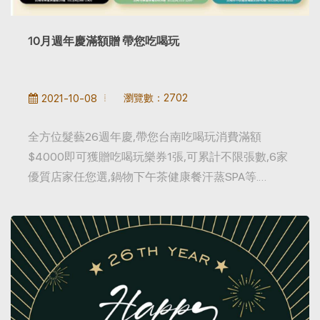
10月週年慶滿額贈 帶您吃喝玩
瀏覽數：2702
2021-10-08
全方位髮藝26週年慶,帶您台南吃喝玩消費滿額
$4000即可獲贈吃喝玩樂券1張,可累計不限張數,6家
優質店家任您選,鍋物下午茶健康餐汗蒸SPA等.…