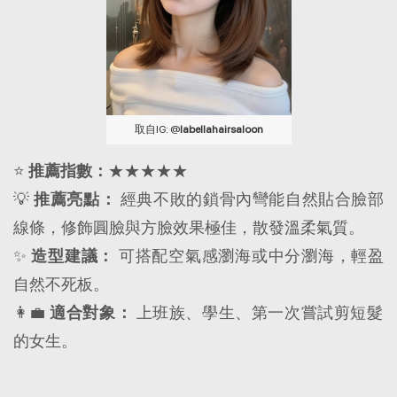
取自IG: @
labellahairsaloon
⭐
推薦指數：
★★★★★
💡
推薦亮點：
經典不敗的鎖骨內彎能自然貼合臉部
線條，修飾圓臉與方臉效果極佳，散發溫柔氣質。
✨
造型建議：
可搭配空氣感瀏海或中分瀏海，輕盈
自然不死板。
👩‍💼
適合對象：
上班族、學生、第一次嘗試剪短髮
的女生。