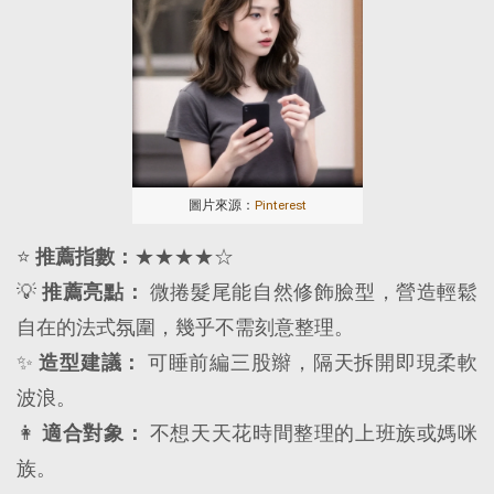
圖片來源：
Pinterest
⭐
推薦指數：
★★★★☆
💡
推薦亮點：
微捲髮尾能自然修飾臉型，營造輕鬆
自在的法式氛圍，幾乎不需刻意整理。
✨
造型建議：
可睡前編三股辮，隔天拆開即現柔軟
波浪。
👩
適合對象：
不想天天花時間整理的上班族或媽咪
族。