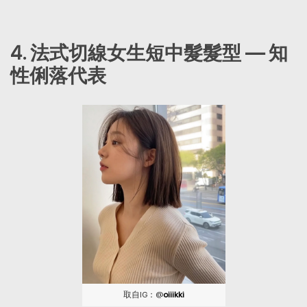
4. 法式切線女生短中髮髮型 — 知
性俐落代表
取自IG：@
oiiikki