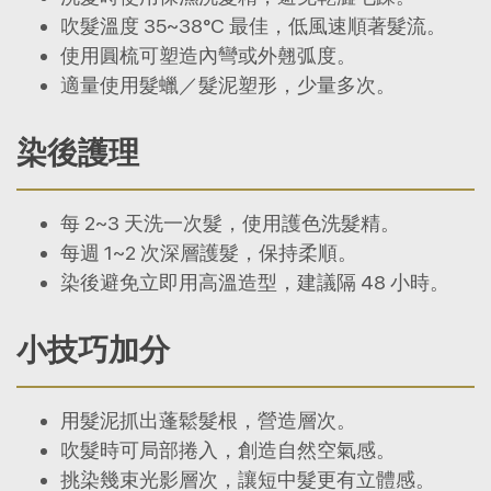
吹髮溫度 35~38°C 最佳，低風速順著髮流。
使用圓梳可塑造內彎或外翹弧度。
適量使用髮蠟／髮泥塑形，少量多次。
染後護理
每 2~3 天洗一次髮，使用護色洗髮精。
每週 1~2 次深層護髮，保持柔順。
染後避免立即用高溫造型，建議隔 48 小時。
小技巧加分
用髮泥抓出蓬鬆髮根，營造層次。
吹髮時可局部捲入，創造自然空氣感。
挑染幾束光影層次，讓短中髮更有立體感。