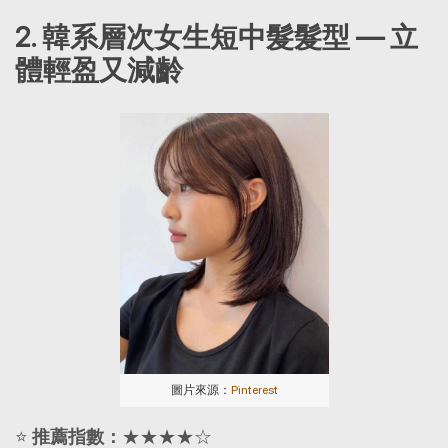
2. 韓系層次女生短中髮髮型 — 立
體輕盈又減齡
圖片來源：
Pinterest
⭐
推薦指數：
★★★★☆