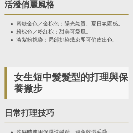
活潑俏麗風格
蜜糖金色／金棕色：陽光氣質、夏日氛圍感。
粉棕色／粉紅棕：甜美可愛風。
淡紫粉挑染：局部挑染幾束即可俏皮出色。
女生短中髮髮型的打理與保
養撇步
日常打理技巧
洗髮時使用保濕洗髮精，避免乾澀毛躁。