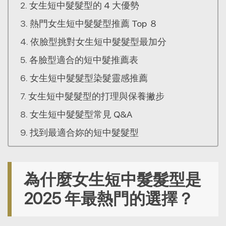
女生短中髮髮型的 4 大優勢
熱門女生短中髮髮型推薦 Top ８
依臉型挑對女生短中髮髮型最加分
各臉型適合的短中髮推薦表
女生短中髮髮型染髮靈感推薦
女生短中髮髮型的打理與保養撇步
女生短中髮髮型常見 Q&A
找到最適合妳的短中髮髮型
為什麼女生短中髮髮型是
2025 年最熱門的選擇？