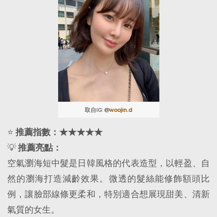
取自IG: @
woojin.d
⭐
推薦指數：★★★★★
💡
推薦亮點：
空氣瀏海短中髮是日韓風格的代表造型，以輕盈、自
然的瀏海打造減齡效果。微透的髮絲能修飾額頭比
例，讓臉部線條更柔和，特別適合想展現甜美、清新
氣質的女生。