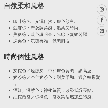
自然柔和風格
咖啡棕色：光澤自然，膚色顯白。
亞麻棕：帶灰調柔感，溫柔又時尚。
焦糖棕：暖色調明亮，光線下髮絲閃耀。
深栗色：沉穩典雅、低調耐看。
時尚個性風格
灰棕色／煙燻灰：中和膚色黃調，顯高級。
奶茶棕／杏仁奶茶色：甜美柔和、適合韓系髮
型。
酒紅／深紫色：神秘氣質，散發低調亮點。
紅棕漸層／棕橘色：層次染法增加立體感。