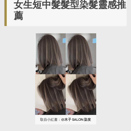
女生短中髮髮型染髮靈感推
薦
取自小紅書：@
木子 SALON 染发