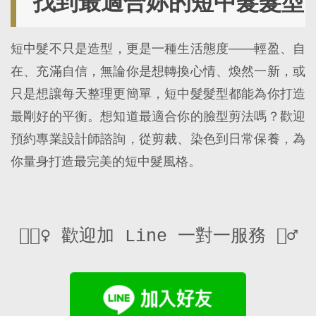
找到最適合妳的短中髮髮型
短中髮不只是造型，更是一種生活態度——輕盈、自
在、充滿自信，無論你是想轉換心情、煥然一新，或
只是想讓每天整理更簡單，短中髮髮型都能為你打造
最剛好的平衡。想知道最適合你的臉型剪法嗎？歡迎
預約專業設計師諮詢，從剪裁、染色到日常保養，為
你量身打造最完美的短中髮風格。
💇🏻‍♀️ 歡迎加 Line 一對一服務 💇‍♂️