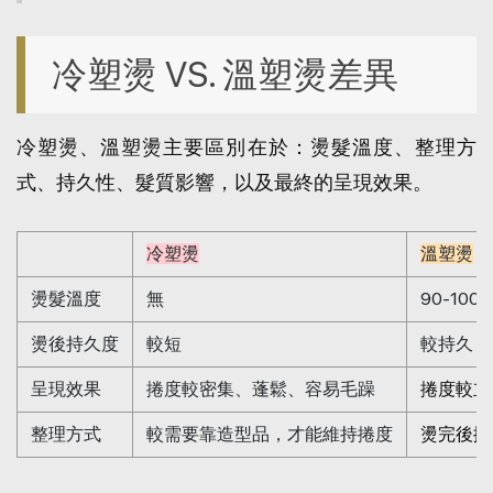
冷塑燙 VS. 溫塑燙差異
冷塑燙、溫塑燙主要區別在於：燙髮溫度、整理方
式、持久性、髮質影響，以及最終的呈現效果。
冷塑燙
溫塑燙
燙髮溫度
無
90-100
燙後持久度
較短
較持久
呈現效果
捲度較密集、蓬鬆、容易毛躁
捲度較立
整理方式
較需要靠造型品，才能維持捲度
燙完後捲